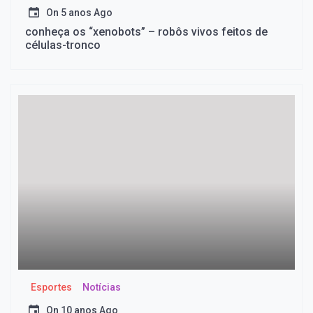
On
5 anos Ago
conheça os “xenobots” – robôs vivos feitos de
células-tronco
Esportes
Notícias
On
10 anos Ago