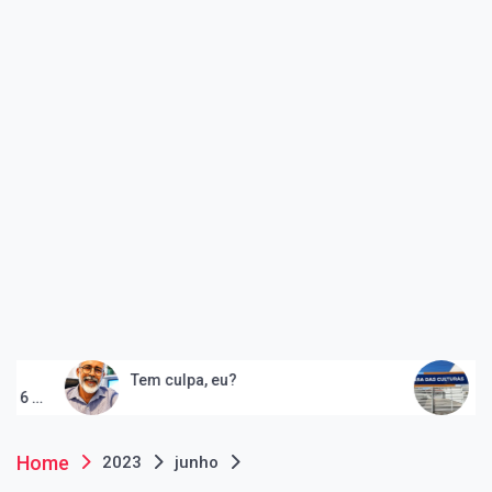
Tem culpa, eu?
Peruíbe inaugura
e consolida quar
artes
Home
2023
junho