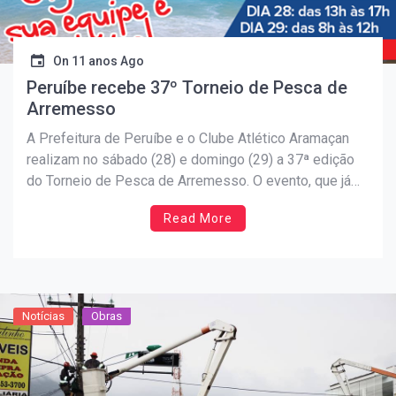
On
11 anos Ago
Peruíbe recebe 37º Torneio de Pesca de
Arremesso
A Prefeitura de Peruíbe e o Clube Atlético Aramaçan
realizam no sábado (28) e domingo (29) a 37ª edição
do Torneio de Pesca de Arremesso. O evento, que já
se tornou tradição na Cidade, espera reunir
Read More
aproximadamente 5 mil pessoas. Serão realizadas
provas de arremesso com equipes masculinas, mistas,
masters/sêniors, […]
Notícias
Obras