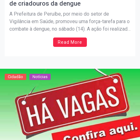
de criadouros da dengue
A Prefeitura de Peruíbe, por meio do setor de
Vigilância em Saúde, promoveu uma força-tarefa para o
combate à dengue, no sábado (14). A ação foi realizada
nos bairros Jardim Somar e Vila Romar com a
Read More
participação dos agentes de endemias e funcionários
da Secretaria de Obras. O trabalho consistiu […]
Cidadão
Notícias