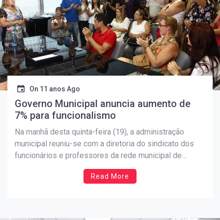
On
11 anos Ago
Governo Municipal anuncia aumento de
7% para funcionalismo
Na manhã desta quinta-feira (19), a administração
municipal reuniu-se com a diretoria do sindicato dos
funcionários e professores da rede municipal de
ensino. Após receber as solicitações da categoria, o
Read More
governo anunciou o aumento de 7% para todo o
funcionalismo. Em apenas três anos, a atual gestão já
concedeu aos […]