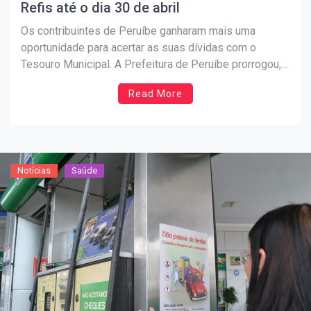
Refis até o dia 30 de abril
Os contribuintes de Peruíbe ganharam mais uma
oportunidade para acertar as suas dívidas com o
Tesouro Municipal. A Prefeitura de Peruíbe prorrogou,
até o dia 30 de abril, o prazo para adesão ao Refis –
Read More
Programa de Recuperação Fiscal, que oferece
facilidades e descontos no pagamento de tributos
atrasados. Os […]
Notícias
Saúde