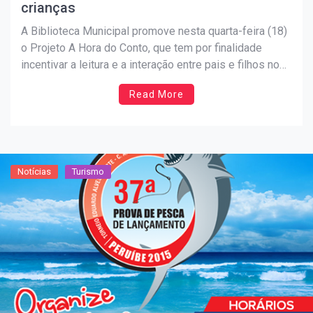
crianças
A Biblioteca Municipal promove nesta quarta-feira (18)
o Projeto A Hora do Conto, que tem por finalidade
incentivar a leitura e a interação entre pais e filhos no
aprendizado. Já pela manhã, diversas crianças tiveram
Read More
a oportunidade de mergulhar no universo da leitura e da
imaginação durante uma hora, sob […]
Notícias
Turismo