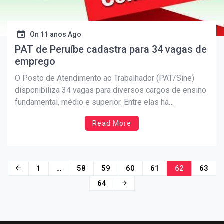
On
11 anos Ago
PAT de Peruíbe cadastra para 34 vagas de
emprego
O Posto de Atendimento ao Trabalhador (PAT/Sine)
disponibiliza 34 vagas para diversos cargos de ensino
fundamental, médio e superior. Entre elas há
oportunidades para borracheiro, auxiliar de cozinha e
Read More
corretor de imóveis. Os interessados devem
comparecer ao Posto e se cadastrar no Programa de
Emprego, para ter acesso às entrevistas […]
Navegação
1
…
58
59
60
61
62
63
por
64
posts