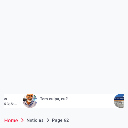
Tem culpa, eu?
Peruíbe inaugu
e consolida qu
artes
Home
Notícias
Page 62