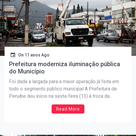
On
11 anos Ago
Prefeitura moderniza iluminação pública
do Município
Foi dada a largada para a maior operação já feita em
todo o segmento público municipal A Prefeitura de
Peruíbe deu início na sexta-feira (13) à troca da
iluminação pública da Avenida Padre Anchieta, uma das
Read More
principais vias de acesso do Município. Estão sendo
substituídos todos os suportes e suas […]