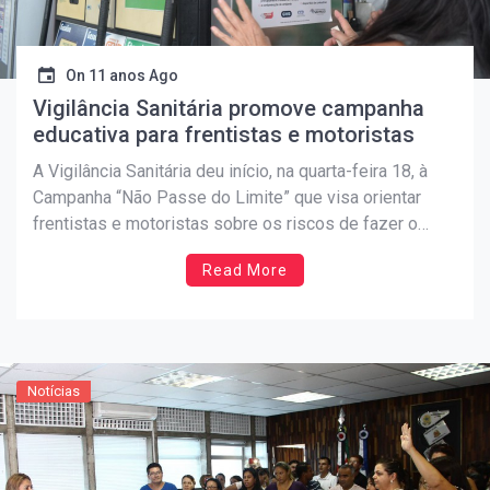
On
11 anos Ago
Vigilância Sanitária promove campanha
educativa para frentistas e motoristas
A Vigilância Sanitária deu início, na quarta-feira 18, à
Campanha “Não Passe do Limite” que visa orientar
frentistas e motoristas sobre os riscos de fazer o
abastecimento do tanque do veículo “até a boca”. A
Read More
ação será realizada nos 18 postos de combustível do
Município, fruto de uma parceria entre […]
Notícias