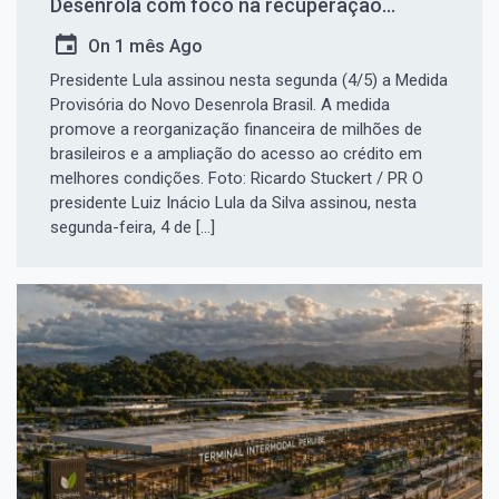
Desenrola com foco na recuperação
financeira de famílias, estudantes e
On
1 mês Ago
pequenos empreendedores
Presidente Lula assinou nesta segunda (4/5) a Medida
Provisória do Novo Desenrola Brasil. A medida
promove a reorganização financeira de milhões de
brasileiros e a ampliação do acesso ao crédito em
melhores condições. Foto: Ricardo Stuckert / PR O
presidente Luiz Inácio Lula da Silva assinou, nesta
segunda-feira, 4 de […]