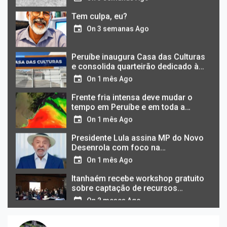
Tem culpa, eu?
On
3 semanas Ago
Peruíbe inaugura Casa das Culturas
e consolida quarteirão dedicado às
artes
On
1 mês Ago
Frente fria intensa deve mudar o
tempo em Peruíbe e em toda a
Baixada Santista a partir de
On
1 mês Ago
domingo
Presidente Lula assina MP do Novo
Desenrola com foco na
recuperação financeira de famílias,
On
1 mês Ago
estudantes e pequenos
empreendedores
Itanhaém recebe workshop gratuito
sobre captação de recursos
culturais em 2026
On
2 meses Ago
Peruíbe no centro de uma virada
histórica: novo trem pode