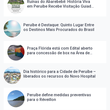
transformar o Litoral Sul de SP
Ruínas do Abarebebê: História Viva
On
2 meses Ago
em Peruíbe Recebe Visitação Guiada
em Julho
HOSPITAL DE PERUÍBE: O FIM DE
UMA ESPERA DE 38 ANOS E O INÍCIO
DE UM NOVO CAPÍTULO PARA A
On
2 horas Ago
Peruíbe é Destaque: Quinto Lugar Entre
CIDADE
os Destinos Mais Procurados do Brasil
Aldeia Tapirema realiza Jogos
Indígenas de Peruíbe nos dias 5, 6 e
7 de junho de 2026
On
3 semanas Ago
Praça Flórida está com Edital aberto
Tem culpa, eu?
para concessão de box na Área de
On
3 semanas Ago
Alimentação
Peruíbe inaugura Casa das Culturas
Dia histórico para a Cidade de Peruíbe –
e consolida quarteirão dedicado às
liberados os recursos do Novo Hospital
artes
On
1 mês Ago
Frente fria intensa deve mudar o
tempo em Peruíbe e em toda a
Peruíbe define medidas preventivas
Baixada Santista a partir de
para o Réveillon
On
1 mês Ago
domingo
Presidente Lula assina MP do Novo