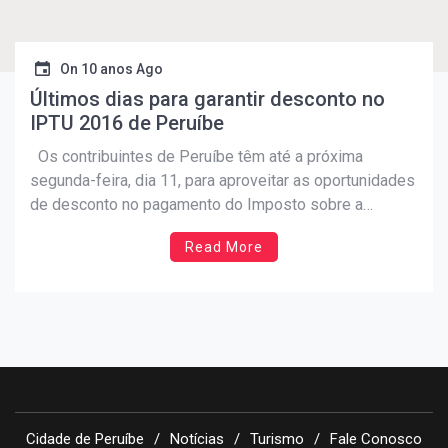
On
10 anos Ago
Últimos dias para garantir desconto no
IPTU 2016 de Peruíbe
Os contribuintes de Peruíbe têm até a próxima
segunda-feira, dia 11, para aproveitar as oportunidades
de desconto no pagamento do Imposto sobre a
Propriedade Predial e Territorial Urbano (IPTU) 2016. A
Read More
Prefeitura concede um desconto de 5% para o
pagamento em cota única (à vista). Se o contribuinte
optar […]
Cidade de Peruíbe
Notícias
Turismo
Fale Conosco