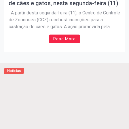
de cães e gatos, nesta segunda-feira (11)
A partir desta segunda-feira (11), o Centro de Controle
de Zoonoses (CCZ) receberá inscrições para a
castração de cães e gatos. A ação promovida pela
Prefeitura, por meio da Secretaria da Saúde, destinará
Read More
um total de 600 vagas para o primeiro semestre deste
ano. Para cadastrar os seus animais […]
Notícias