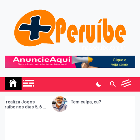
Skip
to
content
Mais Peruibe
Notícias e informações sobre a cidade de Peruíbe, São
Paulo.
 realiza Jogos
Tem culpa, eu?
uíbe nos dias 5, 6 e
26