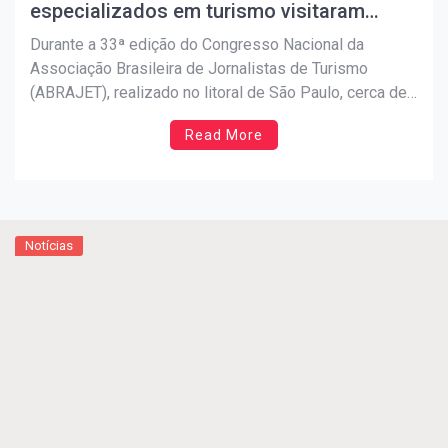
especializados em turismo visitaram
Peruíbe, na quinta-feira (2)
Durante a 33ª edição do Congresso Nacional da
Associação Brasileira de Jornalistas de Turismo
(ABRAJET), realizado no litoral de São Paulo, cerca de
noventa profissionais visitaram a cidade de Peruíbe, na
Read More
tarde de quinta-feira (2). Além de conhecer as belas
paisagens do Município e suas praias, o grupo de
jornalistas […]
Notícias