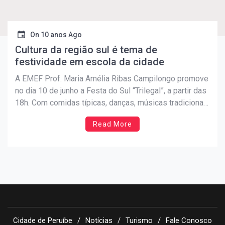
On
10 anos Ago
Cultura da região sul é tema de
festividade em escola da cidade
A EMEF Prof. Maria Amélia Ribas Campilongo promove
no dia 10 de junho a Festa do Sul “Trilegal”, a partir das
18h. Com comidas típicas, danças, músicas tradicionais
da região e brincadeiras diversas, a festa também será
Read More
como uma aula. Isso porque os alunos da escola estão
estudando sobre essa […]
Cidade de Peruíbe
Notícias
Turismo
Fale Conosco