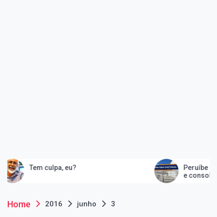
Tem culpa, eu?
Peruíbe inau
e consolida 
artes
Home
2016
junho
3