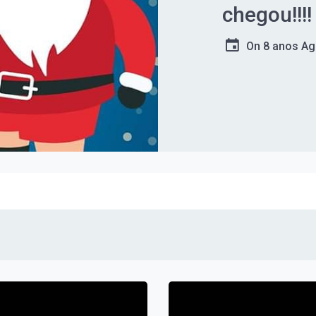
chegou!!!!
On
8 anos A