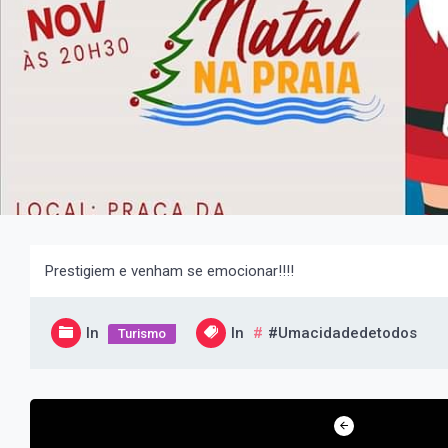
Prestigiem e venham se emocionar!!!!
In
In
#umacidadedetodos
Turismo
Navegação
de