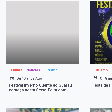
Cultura
Notícias
Turismo
Turismo
On
10 anos Ago
On
8 a
Festival Inverno Quente do Guaraú
Festa das
começa nesta Sexta-Feira com
muitas atrações