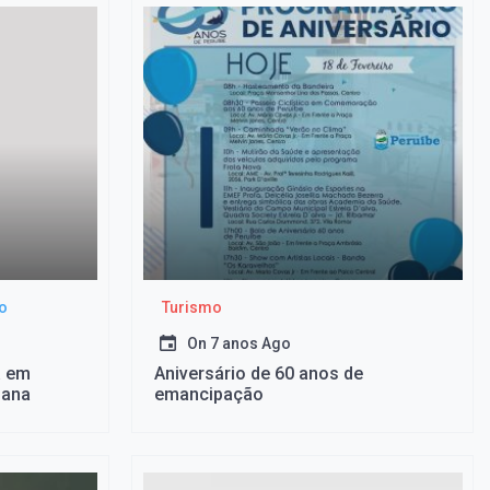
o
Turismo
On
7 anos Ago
a em
Aniversário de 60 anos de
mana
emancipação