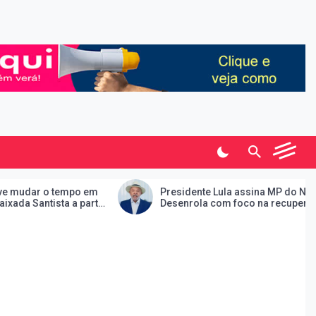
po em
Presidente Lula assina MP do Novo
 partir
Desenrola com foco na recuperação
financeira de famílias, estudantes e
pequenos empreendedores