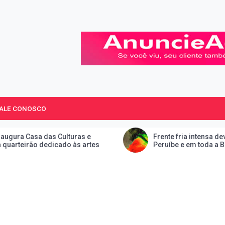
 Paulo.
FALE CONOSCO
 Culturas e
Frente fria intensa deve mudar o tem
cado às artes
Peruíbe e em toda a Baixada Santista a
de domingo