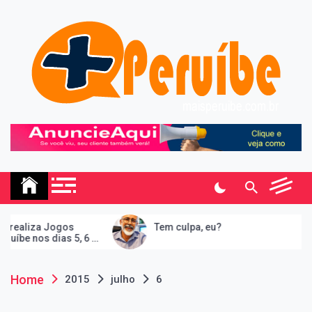
Skip
to
content
Mais Peruibe
Notícias e informações sobre a cidade de Peruíbe, São
Paulo.
realiza Jogos
Tem culpa, eu?
íbe nos dias 5, 6 e
6
Home
2015
julho
6