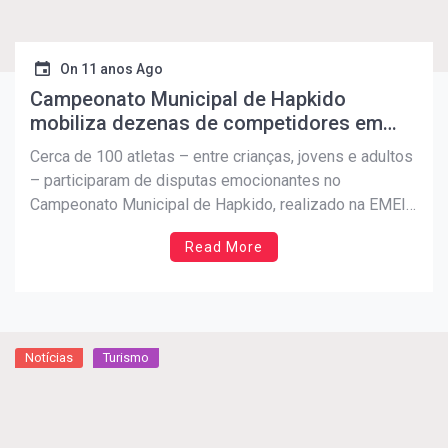
On
11 anos Ago
Campeonato Municipal de Hapkido
mobiliza dezenas de competidores em
Peruíbe
Cerca de 100 atletas – entre crianças, jovens e adultos
– participaram de disputas emocionantes no
Campeonato Municipal de Hapkido, realizado na EMEI
José Veneza Monteiro. A competição foi promovida
Read More
pela Prefeitura, por meio do Departamento de
Esportes, em parceria com a Associação de Hapkido
do Município e a Associação […]
Notícias
Turismo