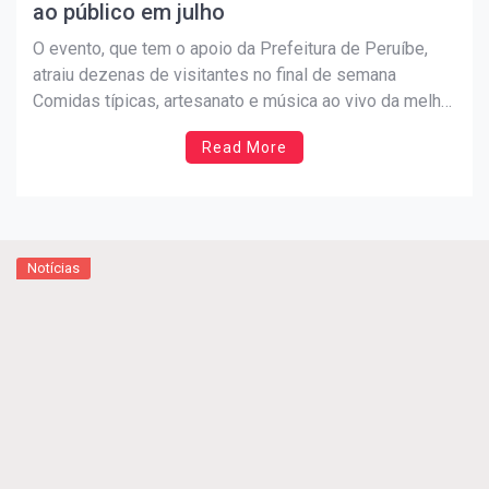
ao público em julho
O evento, que tem o apoio da Prefeitura de Peruíbe,
atraiu dezenas de visitantes no final de semana
Comidas típicas, artesanato e música ao vivo da melhor
qualidade. Essas são as principais atrações
Read More
promovidas na 4ª Festa da Tainha, que teve início no
final de semana no Mercado Municipal de […]
Notícias