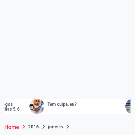
Tem culpa, eu?
Peruíb
e
e cons
artes
Home
2016
janeiro