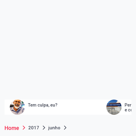
em culpa, eu?
Peruíbe inaugura Cas
e consolida quarteir
artes
Home
2017
junho