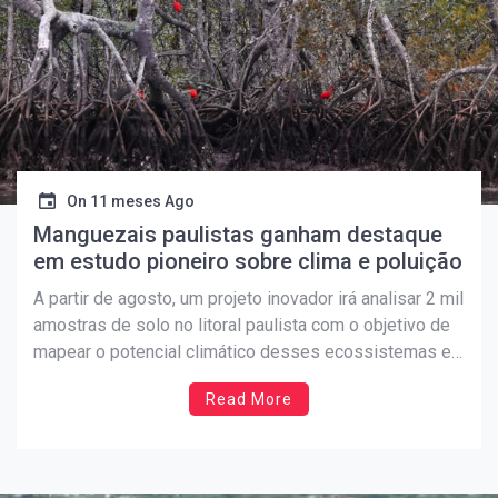
On
11 meses Ago
Manguezais paulistas ganham destaque
em estudo pioneiro sobre clima e poluição
A partir de agosto, um projeto inovador irá analisar 2 mil
amostras de solo no litoral paulista com o objetivo de
mapear o potencial climático desses ecossistemas e
investigar a presença de metais pesados. Os
Read More
manguezais do litoral paulista estão no centro de uma
pesquisa inédita no Brasil, voltada para […]