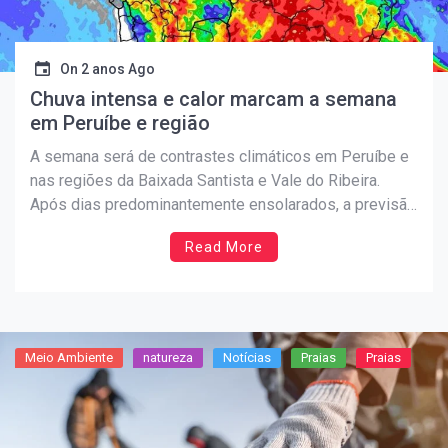
On
2 anos Ago
Chuva intensa e calor marcam a semana
em Peruíbe e região
A semana será de contrastes climáticos em Peruíbe e
nas regiões da Baixada Santista e Vale do Ribeira.
Após dias predominantemente ensolarados, a previsão
indica aumento de nebulosidade e chuvas
Read More
significativas no final de semana. As temperaturas
podem variar de agradáveis 18°C durante as noites até
picos de 35°C nas […]
Meio Ambiente
natureza
Notícias
Praias
Praias