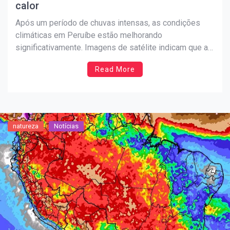
calor
Após um período de chuvas intensas, as condições
climáticas em Peruíbe estão melhorando
significativamente. Imagens de satélite indicam que a
massa de nuvens de chuva se deslocou para o
Read More
nordeste, deixando o céu limpo desde o sul do estado
até o Uruguai. Com isso, a previsão para o Ano Novo […]
natureza
Notícias