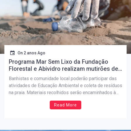
On
2 anos Ago
Programa Mar Sem Lixo da Fundação
Florestal e Abividro realizam mutirões de
limpeza em Iguape e Peruíbe
Banhistas e comunidade local poderão participar das
atividades de Educação Ambiental e coleta de resíduos
na praia. Materiais recolhidos serão encaminhados à
cooperativa de Peruíbe Na próxima semana, nos dias 5
Read More
e 6 de novembro, acontecerão os Mutirões de Limpeza
das Praia da Juréia, em Iguape e Praia Barra do […]