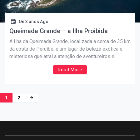
On
3 anos Ago
Queimada Grande – a Ilha Proibida
A Ilha da Queimada Grande, localizada a cerca de 35 km
da costa de Peruíbe, é um lugar de beleza exótica e
misteriosa que atrai a atenção de aventureiros e
amantes da natureza. Também conhecida como Ilha
Read More
das Cobras, ela possui uma reputação intrigante devido
à alta concentração de serpentes […]
Navegação
1
2
por
posts