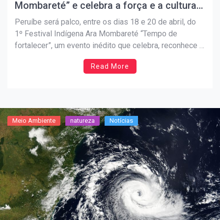
Mombareté” e celebra a força e a cultura
dos Povos Originários
Peruíbe será palco, entre os dias 18 e 20 de abril, do
1º Festival Indígena Ara Mombareté “Tempo de
fortalecer”, um evento inédito que celebra, reconhece e
valoriza a riqueza cultural dos Povos Originários
Read More
presentes na região. A iniciativa nasce com o propósito
de aproximar moradores e visitantes das tradições […]
Meio Ambiente
natureza
Notícias