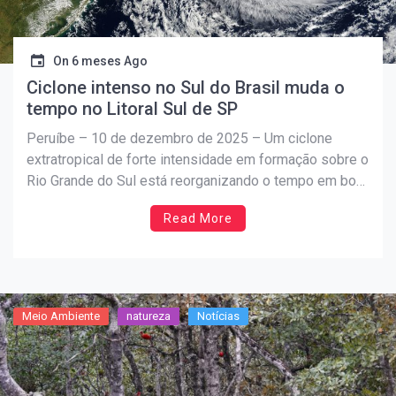
On
6 meses Ago
Ciclone intenso no Sul do Brasil muda o
tempo no Litoral Sul de SP
Peruíbe – 10 de dezembro de 2025 – Um ciclone
extratropical de forte intensidade em formação sobre o
Rio Grande do Sul está reorganizando o tempo em boa
parte do Brasil e já ajuda a explicar o “forno” desta
Read More
quarta-feira no Litoral Sul paulista. De acordo com a
MetSul Meteorologia, […]
Meio Ambiente
natureza
Notícias