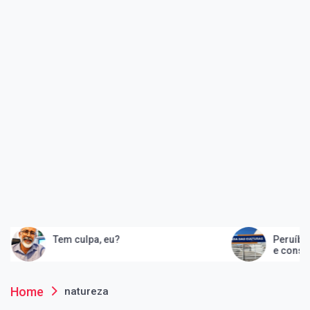
culpa, eu?
Peruíbe inaugura Casa d
e consolida quarteirão
artes
Home
natureza