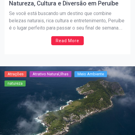
Natureza, Cultura e Diversão em Peruíbe
Se você está buscando um destino que combine
belezas naturais, rica cultura e entretenimento, Peruíbe
é o lugar perfeito para passar o seu final de semana.
Com eventos imperdíveis e paisagens deslumbrantes,
Read More
a cidade oferece uma experiência única para todos os
visitantes. Vamos explorar o que Peruíbe tem a
oferecer […]
Atrações
Atrativo Natural,Ilhas
Meio Ambiente
natureza