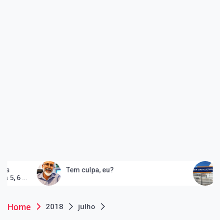
Tem culpa, eu?
Peruíbe in
e consolid
artes
Home
2018
julho