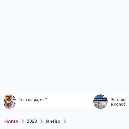
culpa, eu?
Peruíbe inaugura Casa d
e consolida quarteirão 
artes
Home
2020
janeiro