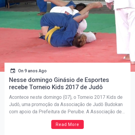
On
9 anos Ago
Nesse domingo Ginásio de Esportes
recebe Torneio Kids 2017 de Judô
Acontece neste domingo (07), o Torneio 2017 Kids de
Judô, uma promoção da Associação de Judô Budokan
com apoio da Prefeitura de Peruíbe. A Associação de
Judô Budokan é uma das mais antigas entidades
Read More
esportivas de Peruíbe, e formou grandes atletas, como
a meio médio Mariana Silva, (63 kg), 4ª […]