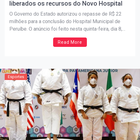
liberados os recursos do Novo Hospital
O Governo do Estado autorizou o repasse de R$ 22
milhões para a conclusão do Hospital Municipal de
Peruíbe. O anúncio foi feito nesta quinta-feira, dia 8,
pelo vice-governador Rodrigo Garcia, durante a
Read More
cerimônia da entrega da nova Praça Açbano Ferreira
(Praça Flórida). “Estamos anunciando um sonho muito
antigo de […]
Esportes