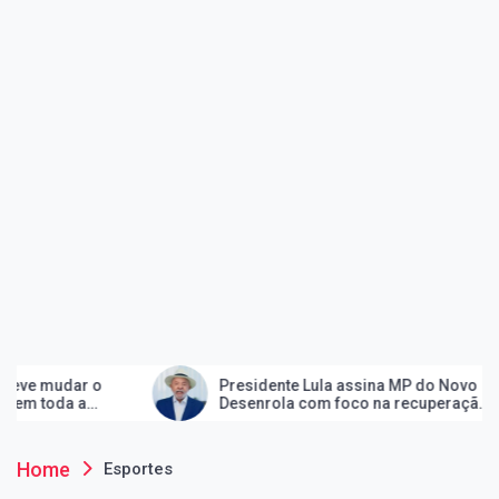
Presidente Lula assina MP do Novo
Itanh
Desenrola com foco na recuperação
sobre
go
financeira de famílias, estudantes e
cultur
pequenos empreendedores
Home
Esportes