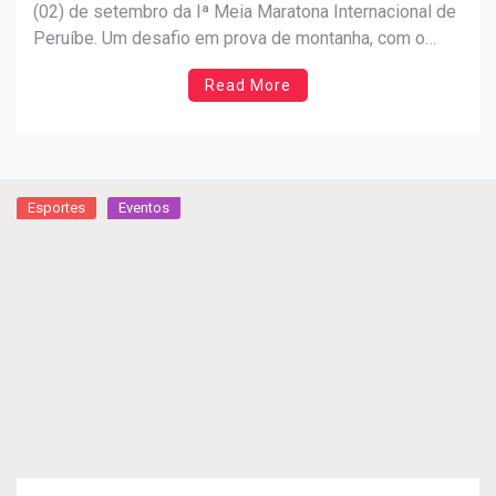
(02) de setembro da Iª Meia Maratona Internacional de
Peruíbe. Um desafio em prova de montanha, com o
conforto e segurança de uma prova de rua em meio a
Read More
mata exuberante e diferentes trechos fascinantes. A
experiência inesquecível de correr pelo asfalto no […]
Esportes
Eventos