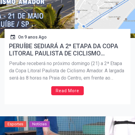
On
9 anos Ago
PERUÍBE SEDIARÁ A 2ª ETAPA DA COPA
LITORAL PAULISTA DE CICLISMO
AMADOR
Peruíbe receberá no próximo domingo (21) a 2ª Etapa
da Copa Litoral Paulista de Ciclismo Amador. A largada
será às 8 horas na Praia do Centro, em frente ao
Aquário. Esta primeira edição da competição de
Read More
ciclismo amador vem proporcionar alegria e satisfação
para quem gosta da modalidade e pode […]
Esportes
Notícias