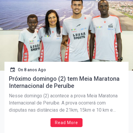
On
8 anos Ago
Próximo domingo (2) tem Meia Maratona
Internacional de Peruíbe
Nesse domingo (2) acontece a prova Meia Maratona
Internacional de Peruíbe. A prova ocorrerá com
disputas nas distâncias de 21km, 15km e 10 km e
premiará com troféus e dinheiro os atletas que
Read More
alcançarem o pódio. A prova conta até agora com 456
atletas inscritos e são destaques os quenianos […]