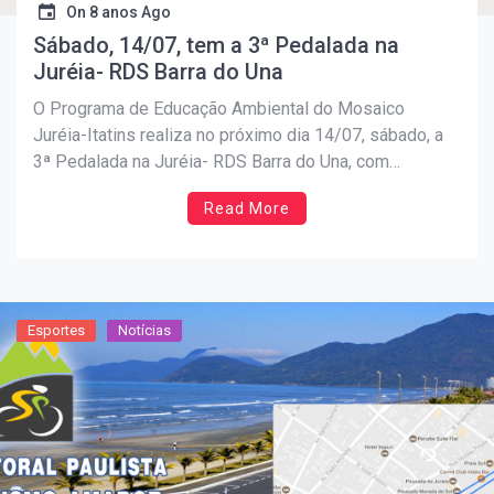
On
8 anos Ago
Sábado, 14/07, tem a 3ª Pedalada na
Juréia- RDS Barra do Una
O Programa de Educação Ambiental do Mosaico
Juréia-Itatins realiza no próximo dia 14/07, sábado, a
3ª Pedalada na Juréia- RDS Barra do Una, com
concentração a partir das 8hs no Centro Comunitário do
Read More
Guaraú, em frente a escola EMEF José Roberto Preto.
No local se dará a confirmação dos inscritos […]
Esportes
Notícias