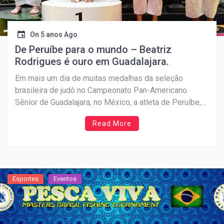
On
5 anos Ago
De Peruíbe para o mundo – Beatriz
Rodrigues é ouro em Guadalajara.
Em mais um dia de muitas medalhas da seleção
brasileira de judô no Campeonato Pan-Americano
Sênior de Guadalajara, no México, a atleta de Peruíbe,
Beatriz Rodrigues conquistou ouro na categoria peso
Read More
pesado, avançando mais um pouco no objetivo de
classificação para as olimpíadas de Tóquio. Depois
dos sete pódios conquistados […]
Esportes
Eventos