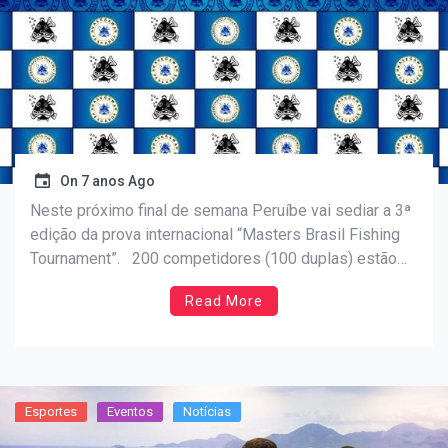
On
7 anos Ago
Neste próximo final de semana Peruíbe vai sediar a 3ª
edição da prova internacional “Masters Brasil Fishing
Tournament”. 200 competidores (100 duplas) estão
inscritos para a competição aqui denominada “Pesca
Read More
Viva Masters Brasil 2019 Fishing Tournament”, cuja
iniciativa tem por finalidade o desenvolvimento da
pesca desportiva voltada para todos […]
Esportes
Eventos
Notícias