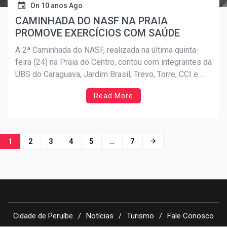
On
10 anos Ago
CAMINHADA DO NASF NA PRAIA
PROMOVE EXERCÍCIOS COM SAÚDE
A 2ª Caminhada do NASF, realizada na última quinta-
feira (24) na Praia do Centro, contou com integrantes da
UBS do Caraguava, Jardim Brasil, Trevo, Torre, CCI e
Caps I, com aproximadamente 200 pessoas presentes.
Read More
A Caminhada (alongamento, exercício, dinâmicas
integrativas) tem como público-alvo os adultos e a
terceira idade. A […]
Navegação
1
2
3
4
5
…
7
por
posts
Cidade de Peruíbe
Notícias
Turismo
Fale Conosco