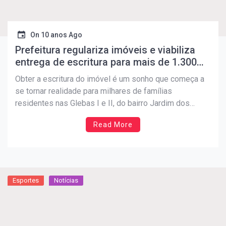
On
10 anos Ago
Prefeitura regulariza imóveis e viabiliza
entrega de escritura para mais de 1.300
famílias
Obter a escritura do imóvel é um sonho que começa a
se tornar realidade para milhares de famílias
residentes nas Glebas I e II, do bairro Jardim dos
Prados. Nesta etapa, estão sendo beneficiadas mais
Read More
de 1.300 famílias (o que corresponde a 6 mil
moradores), que aguardavam há muitos anos […]
Esportes
Notícias