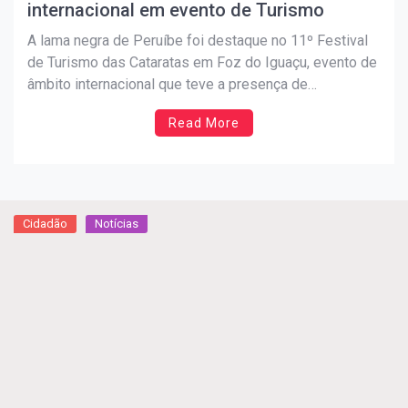
internacional em evento de Turismo
A lama negra de Peruíbe foi destaque no 11º Festival
de Turismo das Cataratas em Foz do Iguaçu, evento de
âmbito internacional que teve a presença de
representantes do poder público, empresários e
Read More
profissionais da área. O produto, que é rico em
propriedades curativas está ganhando cada vez mais
visibilidade […]
Cidadão
Notícias