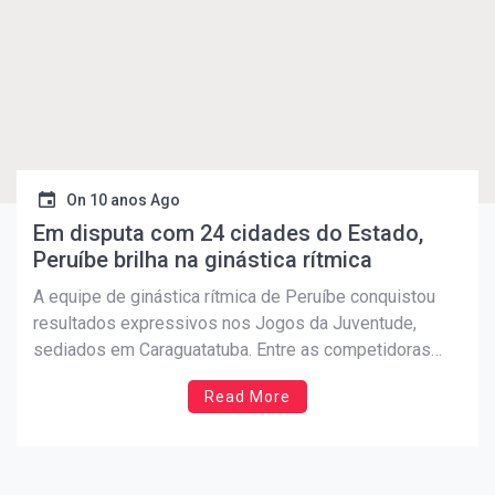
On
10 anos Ago
Em disputa com 24 cidades do Estado,
Peruíbe brilha na ginástica rítmica
A equipe de ginástica rítmica de Peruíbe conquistou
resultados expressivos nos Jogos da Juventude,
sediados em Caraguatatuba. Entre as competidoras
das 24 cidades participantes do Estado, a ginasta
Read More
peruibense Amanda Macena conquistou o primeiro
lugar no individual, com uma apresentação impecável.
Na pontuação final, Peruíbe ficou com o primeiro lugar
[…]