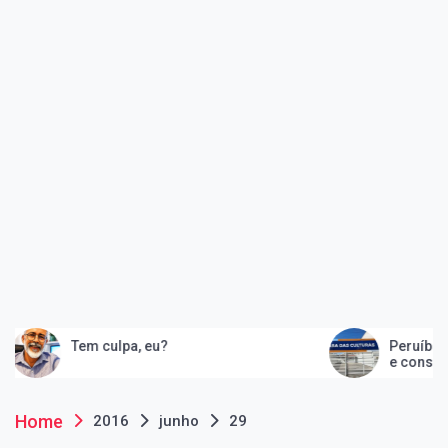
Tem culpa, eu?
Peruíbe in
e consolid
artes
Home
2016
junho
29