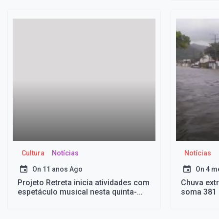
Cultura
Notícias
Notícias
On
11 anos Ago
On
4 m
Projeto Retreta inicia atividades com
Chuva ext
espetáculo musical nesta quinta-
soma 381 
feira (20)
suspensas 
casa