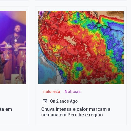
natureza
Notícias
On
2 anos Ago
nta em
Chuva intensa e calor marcam a
semana em Peruíbe e região