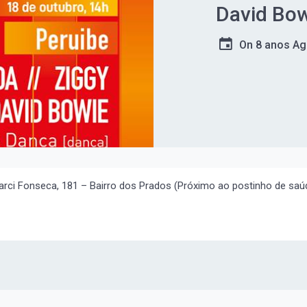
David Bo
On
8 anos A
Darci Fonseca, 181 – Bairro dos Prados (Próximo ao postinho de saú