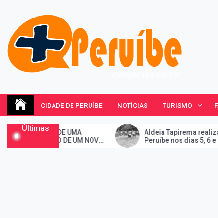
Skip
to
content
Mais Peruibe
Notícias e informações sobre a cidade de Peruíbe, São
CIDADE DE PERUÍBE
NOTÍCIAS
TURISMO
Últimas
M DE UMA
Aldeia Tapirema realiza Jogos Indígen
ÍCIO DE UM NOVO
Peruíbe nos dias 5, 6 e 7 de junho de 20