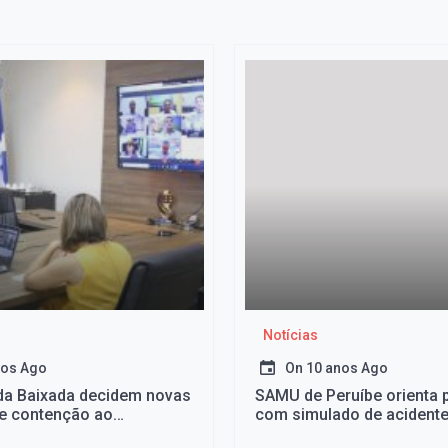
Notícias
nos Ago
On
10 anos Ago
 da Baixada decidem novas
SAMU de Peruíbe orienta 
e contenção ao
com simulado de acident
us
avenida