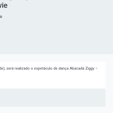
wie
go
de), será realizado o espetáculo de dança Abacadá Ziggy –