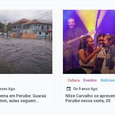
Cultura
Eventos
Notícias
eses Ago
On
9 anos Ago
rema em Peruíbe: Guaraú
Nilze Carvalho se aprese
mm, aulas seguem
Peruíbe nessa sexta, 05
e famílias estão fora de