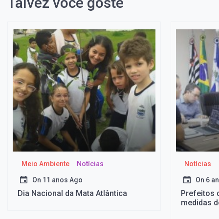
Talvez você goste
Meio Ambiente
Notícias
Notícias
On
11 anos Ago
On
6 a
Dia Nacional da Mata Atlântica
Prefeitos
medidas d
coronavír