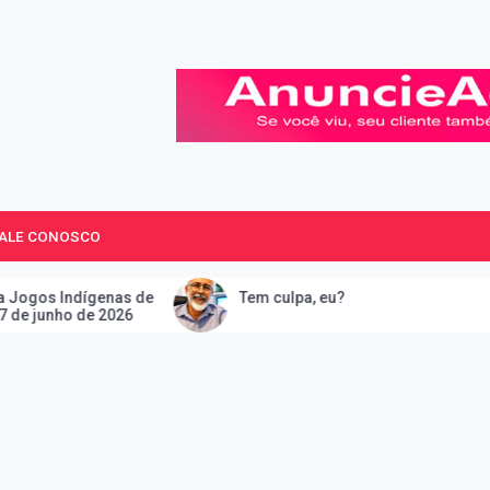
 Paulo.
FALE CONOSCO
as de
Tem culpa, eu?
26