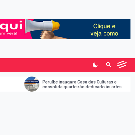
Peruíbe inaugura Casa das Culturas e
Frente
consolida quarteirão dedicado às artes
Peruíbe
de do