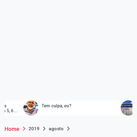
Tem culpa, eu?
Peruíbe ina
e consolida
artes
Home
2019
agosto