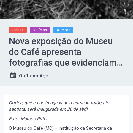
Cultura
Notícias
Roteiros
Nova exposição do Museu
do Café apresenta
fotografias que evidenciam o
trabalho nas lavouras de
On
1 ano Ago
café
Coffea, que reúne imagens de renomado fotógrafo
santista, será inaugurada em 26 de abril
Foto: Marcos Piffer
O Museu do Café (MC) – instituição da Secretaria da