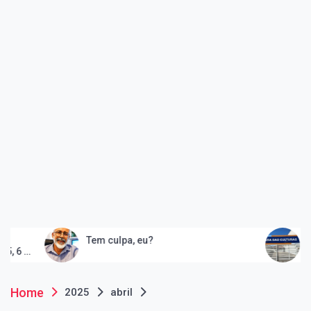
Tem culpa, eu?
Peruíbe in
e consolid
artes
Home
2025
abril