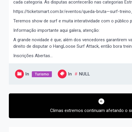
cada categoria. As disputas acontecerão nas categorias Estrea
https://ticketsmart.com.br/eventos/queda-bruta—surf-trein
Teremos show de surf e muita interatividade com o público pr
Informação importante aqui galera, atenção:
A grande novidade é que; além dos vencedores garantirem vag
direito de disputar o HangLoose Surf Attack, então bora trein
Inscrições Abertas…
In
In
NULL
Turismo
Navegação
de
Climas extremos continuam afetando o sul
Post