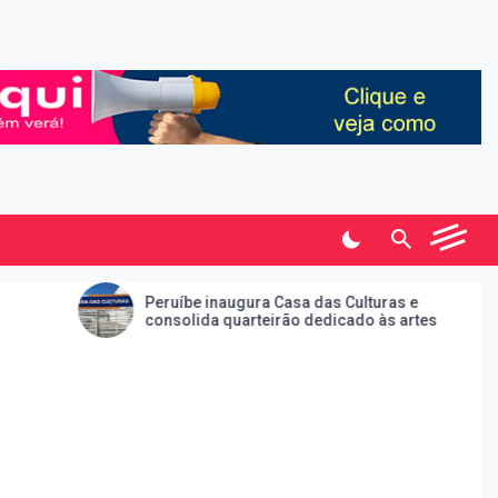
Peruíbe inaugura Casa das Culturas e
Frente fria
consolida quarteirão dedicado às artes
Peruíbe e em
de doming