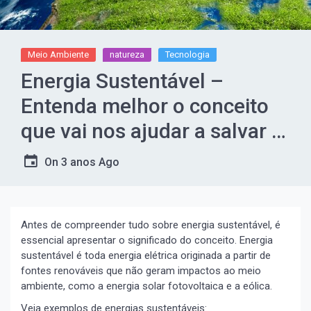
Meio Ambiente
natureza
Tecnologia
Energia Sustentável –
Entenda melhor o conceito
que vai nos ajudar a salvar o
planeta
On
3 anos Ago
Antes de compreender tudo sobre energia sustentável, é
essencial apresentar o significado do conceito. Energia
sustentável é toda energia elétrica originada a partir de
fontes renováveis que não geram impactos ao meio
ambiente, como a energia solar fotovoltaica e a eólica.
Veja exemplos de energias sustentáveis: