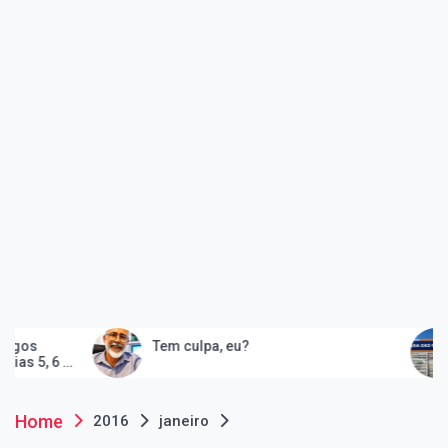
Tem culpa, eu?
Peruíb
e
e cons
artes
Home
2016
janeiro